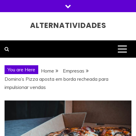
Skip
to
content
ALTERNATIVIDADES
You are Here
Home
Empresas
Domino’s Pizza aposta em borda recheada para
impulsionar vendas