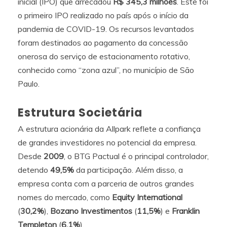
inicial (IPO) que arrecadou
R$ 345,3 milhões
. Este foi
o primeiro IPO realizado no país após o início da
pandemia de COVID-19. Os recursos levantados
foram destinados ao pagamento da concessão
onerosa do serviço de estacionamento rotativo,
conhecido como “zona azul”, no município de São
Paulo.
Estrutura Societária
A estrutura acionária da Allpark reflete a confiança
de grandes investidores no potencial da empresa.
Desde
2009
, o BTG Pactual é o principal controlador,
detendo
49,5%
da participação. Além disso, a
empresa conta com a parceria de outros grandes
nomes do mercado, como
Equity International
(
30,2%
),
Bozano Investimentos
(
11,5%
) e
Franklin
Templeton
(
6,1%
).