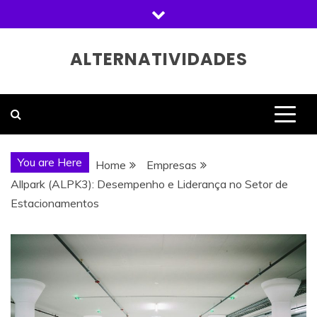
Skip
to
content
ALTERNATIVIDADES
You are Here
Home
Empresas
Allpark (ALPK3): Desempenho e Liderança no Setor de
Estacionamentos